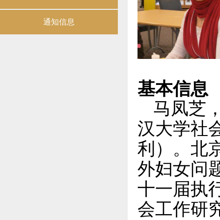
通知信息
基本信息
马凤芝
汉大学社
利）。北
外妇女问
十一届执
会工作研