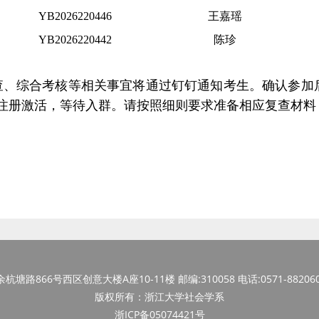
YB2026220446
王嘉瑶
YB2026220442
陈珍
查、综合考核等相关事宜将通过钉钉通知考生。确认参加
注册激活，等待入群。请按照细则要求准备相应复查材料
塘路866号西区创意大楼A座10-11楼 邮编:310058 电话:0571-882060
版权所有：浙江大学社会学系
浙ICP备05074421号