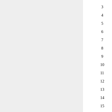
3
4
5
6
7
8
9
10
11
12
13
14
15