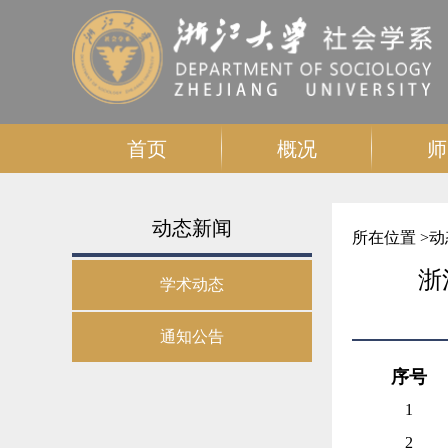
首页
概况
师
动态新闻
所在位置 >
动
浙
学术动态
通知公告
序号
1
2