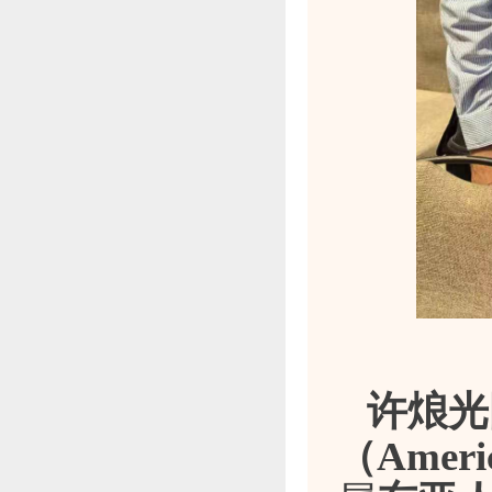
许烺光
（Americ