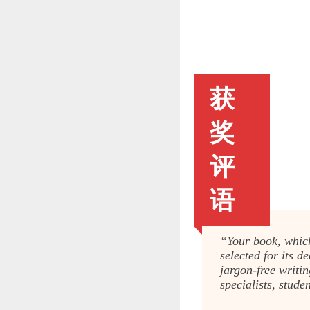
获
奖
评
语
“Your book, which
selected
for its d
jargon-free
writin
specialists,
studen